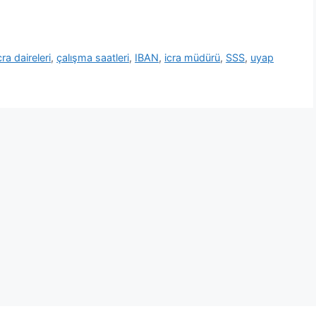
icra daireleri
,
çalışma saatleri
,
IBAN
,
icra müdürü
,
SSS
,
uyap