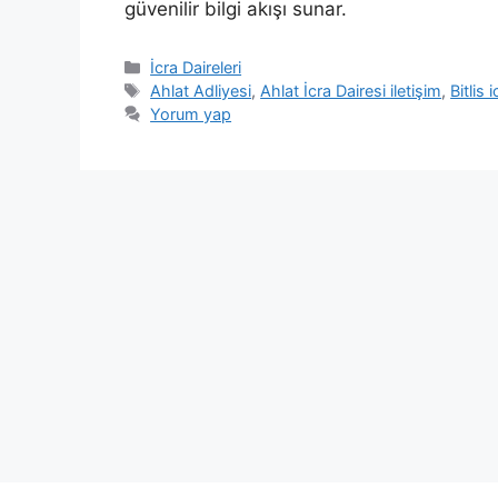
güvenilir bilgi akışı sunar.
Kategoriler
İcra Daireleri
Etiketler
Ahlat Adliyesi
,
Ahlat İcra Dairesi iletişim
,
Bitlis 
Yorum yap